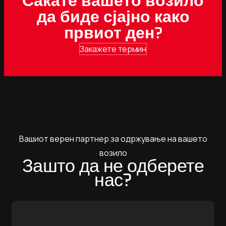
Сакате вашето возило
да биде сјајно како
првиот ден?
Закажете термин
Вашиот верен партнер за одржување на вашето
возило
Зашто да не одберете
нас?