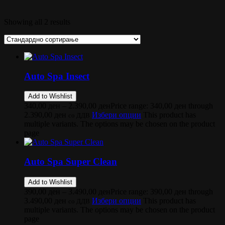
Showing all 2 results
Auto Spa Insect
Add to Wishlist
340,00
ден
–
2.390,00
ден
Price range: 340,00 ден through
2.390,00 ден
Избери опции
This product has
со ДДВ
multiple variants. The options may be chosen on the product
page
Auto Spa Super Clean
Add to Wishlist
390,00
ден
–
3.490,00
ден
Price range: 390,00 ден through
3.490,00 ден
Избери опции
This product has
со ДДВ
multiple variants. The options may be chosen on the product
page