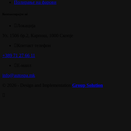
Полирање на фарови
Контактирајте нѐ
Локација
Ул. 1506 бр.2, Карпош, 1000 Скопје
Контакт телефон
+389 71 27 66 11
Е-маил
info@autospa.mk
© 2026 - Design and Implementation
Group Solution