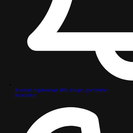
За секоја нарачка над 3000 денари, доставата е
бесплатна!